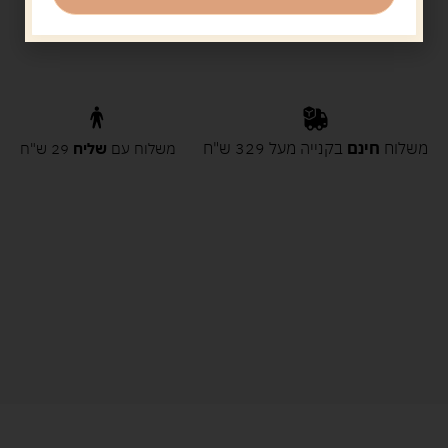
משלוח
חינם
בקנייה מעל 329 ש"ח
משלוח עם
שליח
29 ש"ח