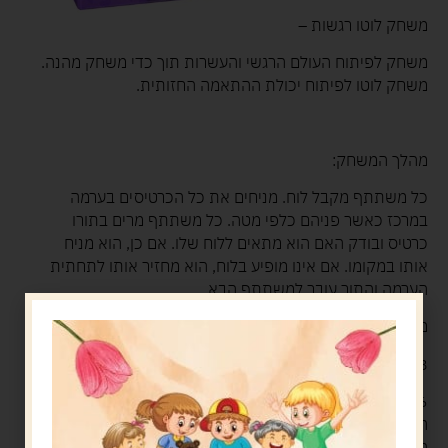
משחק לוטו רגשות –
משחק לפיתוח העולם הרגשי והעשרות תוך כדי משחק מהנה.
משחק לוטו לפיתוח יכולת ההתאמה החזותית.
מהלך המשחק:
כל משתתף מקבל לוח. מניחים את כל הכרטיסים בערמה
במרכז כאשר פניהם כלפי מטה. כל משתתף מרים בתורו
כרטיס ובודק האם הוא מתאים ללוח שלו. אם כן, הוא מניח
אותו במקומו. אם אינו מופיע בלוח, הוא מחזיר אותו לתחתית
הערמה והתור עובר למשתתף הבא.
מה בקופסה?
48 כרטיסים
6 לוחות
הכרטיסים בנויים משני חלקים, באחד תמונה של רגש ובחלקו
השני שם הרגש.