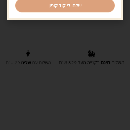
שלחו לי קוד קופון
משלוח
חינם
בקנייה מעל 329 ש"ח
משלוח עם
שליח
29 ש"ח