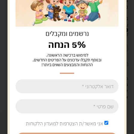
בקבוצות וחיבור קל ומהיר בין אנשים.
פיתוח ישראלי מקורי!
מארז יוקרתי ובו: 50 עיגולי שאלה, 200 כרטיסי תשובה, כיסוי
עיניים וחוברת הוראות.
119.00
ש"ח
נרשמים ומקבלים
קיים במלאי
5% הנחה
הוספה לסל
קנה עכשיו
למימוש ברכישה הראשונה.
ובנוסף תקבלו עדכונים על הפריטים החדשים,
לארוז את המוצר באריזת מתנה
5.00 ש"ח
?
ההנחות והמבצעים השווים ביותר!
מעל 329 ש"ח, משלוח עם שליח עד הבית חינם! – 0 ₪
משלוח עם שליח עד הבית: 29 ש"ח
זמן אספקה: עד 4 ימי עסקים.
איסוף עצמי: מ"ביתר טויס" רחוב בניין דוד 18, ביתר עילית.
אני מאשר/ת הצטרפות למועדון הלקוחות