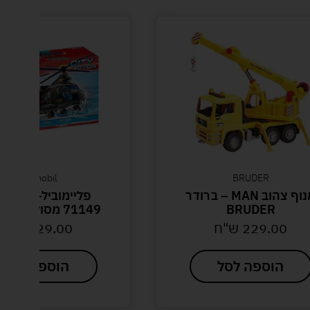
playmobil
 ברודר
פליימוביל-playmobil
71149 מסוק חילוץ טקטי
329.00
ש"ח
הוספה לסל