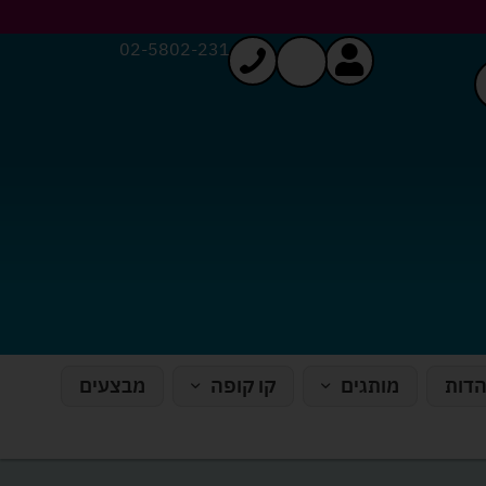
02-5802-231
הדות
מותגים
קו קופה
מבצעים