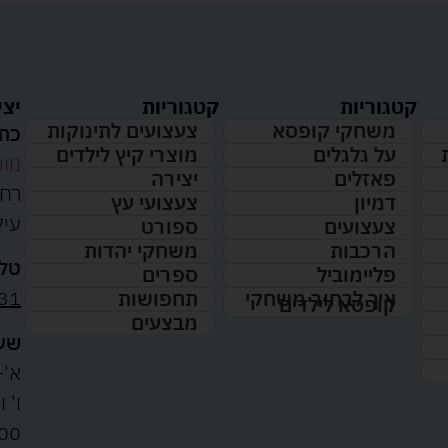
קטגוריות
קטגוריות
יצי
משחקי קופסא
צעצועים לתינוקות
כתו
על גלגלים
מוצרי קיץ לילדים
נווט
פאזלים
יצירה
דמיון
צעצועי עץ
עיל
צעצועים
ספורט
הרכבות
משחקי יהדות
טלפ
פליימוביל
ספרים
31
איך לבחור משחקי
תחפושות
קופסא לילדים
מבצעים
שעו
א'-ה': 
00