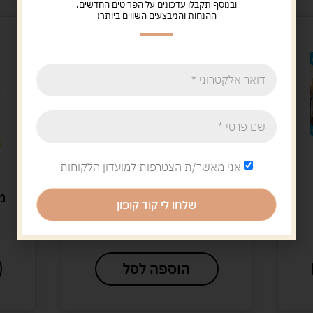
ובנוסף תקבלו עדכונים על הפריטים החדשים,
ההנחות והמבצעים השווים ביותר!
אני מאשר/ת הצטרפות למועדון הלקוחות
דמיון
BRUDER
ות חווה 7 יחידות
מנוף צהוב MAN –
שלחו לי קוד קופון
BRUDER
32.00
ש"ח
229.00
ש"ח
הוספה לסל
הוספה לסל