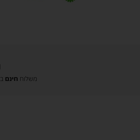
משלוח
חינם
בק