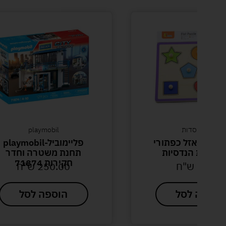
playmobil
פליימוביל-playmobil
חי
תחנת משטרה וחדר
חקירות 71874
250.00
ש"ח
הוספה לסל