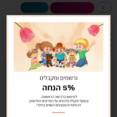
הוספה לסל
קנה עכשיו
לארוז את המוצר באריזת מתנה
5.00 ש"ח
?
מעל 329 ש"ח, משלוח עם שליח עד הבית חינם! – 0 ₪
משלוח עם שליח עד הבית: 29 ש"ח
זמן אספקה: עד 4 ימי עסקים.
איסוף עצמי: מ"ביתר טויס" רחוב בניין דוד 18, ביתר עילית.
נרשמים ומקבלים
5% הנחה
למימוש ברכישה הראשונה.
ובנוסף תקבלו עדכונים על הפריטים החדשים,
ההנחות והמבצעים השווים ביותר!