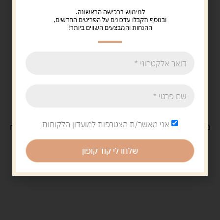
למימוש ברכישה הראשונה.
ובנוסף תקבלו עדכונים על הפריטים החדשים,
ההנחות והמבצעים השווים ביותר!
אני מאשר/ת הצטרפות למועדון הלקוחות
משלוח
חינם
בקנייה מעל 329 ש"ח
משלוח עם
שליח
29 ש"ח
שלחו לי קוד קופון