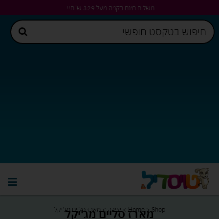
משלוח חינם בקניה מעל 329 ש"ח!!
Shop
>
Home
>
יצירה
>
מארז סליים מג'יקל
מארז סליים מג'יקל