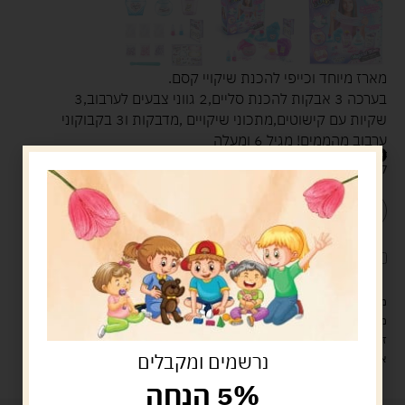
מארז מיוחד וכייפי להכנת שיקויי קסם.
בערכה 3 אבקות להכנת סליים,2 גווני צבעים לערבוב,3
שקיות עם קישוטים,מתכוני שיקויים ,מדבקות ו3 בקבוקוני
ערבוב מהממים! מגיל 6 ומעלה
99.00
ש"ח
קיים במלאי
הוספה לסל
קנה עכשיו
לארוז את המוצר באריזת מתנה
5.00 ש"ח
?
מעל 329 ש"ח, משלוח עם שליח עד הבית חינם! – 0 ₪
משלוח עם שליח עד הבית: 29 ש"ח
זמן אספקה: עד 4 ימי עסקים.
נרשמים ומקבלים
איסוף עצמי: מ"ביתר טויס" רחוב בניין דוד 18, ביתר עילית.
5% הנחה