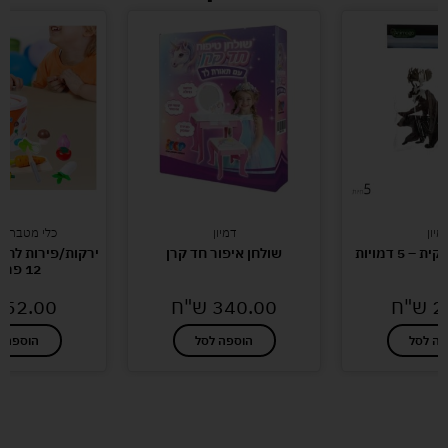
מיון
דמיון
כלי מטבח/כל
 5 דמויות
שולחן איפור חד קרן
ירקות/פירות לחית
12 פריטים
2
ש"ח
340.00
ש"ח
52.00
פה לסל
הוספה לסל
הוספה ל
לעוד מוצרים במבצעים מיוחדים