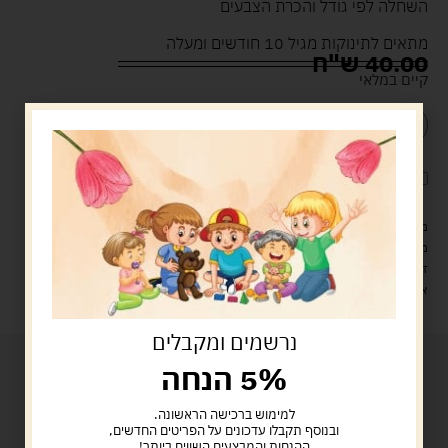
השחלה לפי גודל והכרת הצבעים
מתאים לתינוקות מגיל 10 חודשים ומעלה
40.00
ש"ח
קיים במלאי
הוספה לסל
קנה עכשיו
לארוז את המוצר באריזת מתנה
5.00 ש"ח
?
מעל 329 ש"ח, משלוח עם שליח עד הבית חינם! – 0 ₪
משלוח עם שליח עד הבית: 29 ש"ח
זמן אספקה: עד 4 ימי עסקים.
איסוף עצמי: מ"ביתר טויס" רחוב בניין דוד 18, ביתר עילית.
נרשמים ומקבלים
5% הנחה
למימוש ברכישה הראשונה.
ובנוסף תקבלו עדכונים על הפריטים החדשים,
ההנחות והמבצעים השווים ביותר!