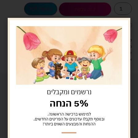
הוספה לסל
קנה עכשיו
לארוז את המוצר באריזת מתנה
5.00 ש"ח
?
מעל 329 ש"ח, משלוח עם שליח עד הבית חינם! – 0 ₪
משלוח עם שליח עד הבית: 29 ש"ח
זמן אספקה: עד 4 ימי עסקים.
איסוף עצמי: מ"ביתר טויס" רחוב בניין דוד 18, ביתר עילית.
נרשמים ומקבלים
5% הנחה
למימוש ברכישה הראשונה.
ובנוסף תקבלו עדכונים על הפריטים החדשים,
ההנחות והמבצעים השווים ביותר!