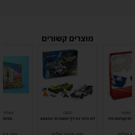
מוצרים קשורים
י קופסא
LEGO
משחקי קו
שים קופסת פח
לגו סיטי מרדף משטרתי 60415
תפוס א
5
ש"ח
109.00
ש"ח
72.00