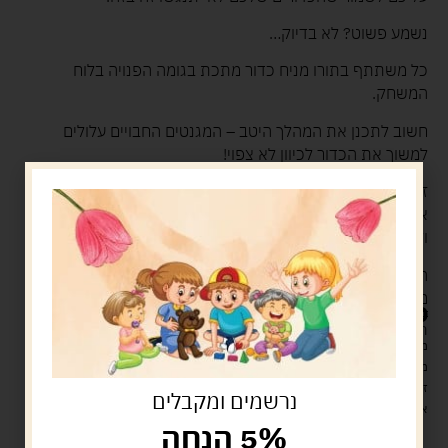
נשמע פשוט? לא בדיוק…
כל משתתף בתורו מניח כדור מתכת בגומה הפנויה בלוח
המשחק.
חשוב לתכנן את המהלך היטב – המגנטים החבויים עלולים
למשוך את הכדור לכיוון לא צפוי!
זהירות, תאונת מגנטים! אם הכדור שלך נמשך לכדורים
אחרים ומתנגש בהם, עליך לקחת את כל הכדורים שהתנגשו
ולהוסיף אותם לערימה שלך.
המשתתף הראשון שמצליח להיפטר מכל הכדורים שלו –
מנצח!
39.00
ש"ח
המלאי אזל
מעל 329 ש"ח, משלוח עם שליח עד הבית חינם! – 0 ₪
משלוח עם שליח עד הבית: 29 ש"ח
זמן אספקה: עד 4 ימי עסקים.
נרשמים ומקבלים
איסוף עצמי: מ"ביתר טויס" רחוב בניין דוד 18, ביתר עילית.
5% הנחה