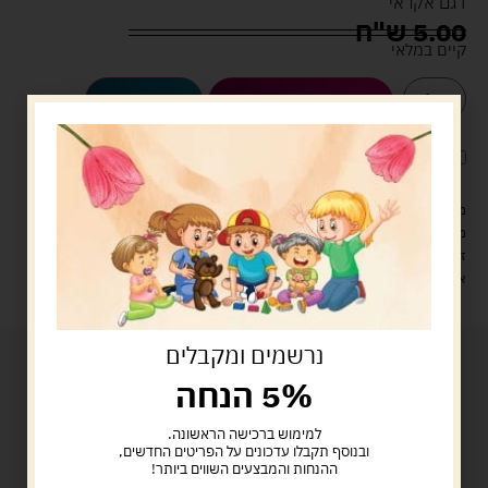
דגם אקראי
5.00
ש"ח
קיים במלאי
הוספה לסל
קנה עכשיו
לארוז את המוצר באריזת מתנה
5.00 ש"ח
?
מעל 329 ש"ח, משלוח עם שליח עד הבית חינם! – 0 ₪
משלוח עם שליח עד הבית: 29 ש"ח
זמן אספקה: עד 4 ימי עסקים.
איסוף עצמי: מ"ביתר טויס" רחוב בניין דוד 18, ביתר עילית.
נרשמים ומקבלים
5% הנחה
למימוש ברכישה הראשונה.
ובנוסף תקבלו עדכונים על הפריטים החדשים,
ההנחות והמבצעים השווים ביותר!