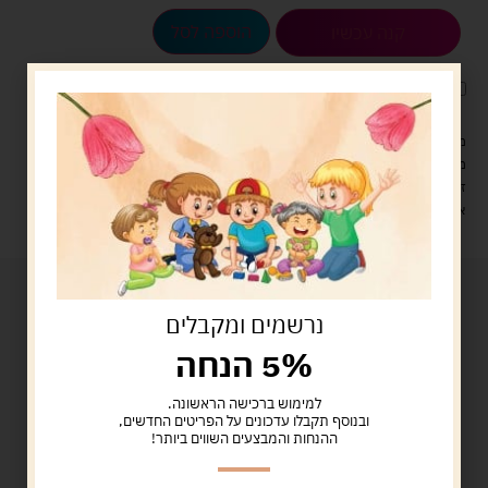
הוספה לסל
קנה עכשיו
לארוז את המוצר באריזת מתנה
5.00 ש"ח
?
מעל 329 ש"ח, משלוח עם שליח עד הבית חינם! – 0 ₪
משלוח עם שליח עד הבית: 29 ש"ח
זמן אספקה: עד 4 ימי עסקים.
איסוף עצמי: מ"ביתר טויס" רחוב בניין דוד 18, ביתר עילית.
נרשמים ומקבלים
5% הנחה
למימוש ברכישה הראשונה.
ובנוסף תקבלו עדכונים על הפריטים החדשים,
ההנחות והמבצעים השווים ביותר!