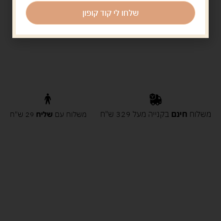
שלחו לי קוד קופון
משלוח
חינם
בקנייה מעל 329 ש"ח
משלוח עם
שליח
29 ש"ח