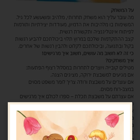
על המשחק
מה עובר עליך הוא משחק תחרותי, מלהיב ומשעשע לכל גיל.
המשימות בו מלהיבות את הדמיון, מעודדות יצירתיות ותורמות
לפיתוח אינטליגנציה ותקשורת רגשית.
קצב ההתקדמות שלכם במרוץ תלוי ביכולתכם להביע רגשות
בקול ובתנועה, וביכולתכם לקלוט ולהבין רגשות של אחרים.
כי זה לא חשוב מה עושים, חשוב איך מרגישים!
איך משחקים?
מטילים קובייה ויוצרים לתחרות במסלול רצוף הפתעות:
אם מגיעים למשבצת ירוקה, מציגים הצגה.
אם עוצרים על משבצת ורודה צריך לומר משפט מסוים
במצב-רוח מסוים.
אם עצרתם על משבצת תכלת – ספרו לכולם איך מרגישים
החפצים.
אם הגעתם למשבצת כתומה, צפויה לכם הפתעה מרגשת!
מינימום משתתפים:
2
מי המנצח
הראשון שהגיע לסוף המסלול.
מה בקופסה