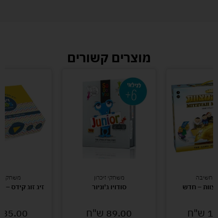
מוצרים קשורים
י חשיבה
משחקי זיכרון
משחקי מי
צוות – חדש
סודויו ג'וניור
זיג זוג קידס – ת
12
ש"ח
89.00
ש"ח
85.00