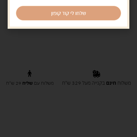
שלחו לי קוד קופון
משלוח
חינם
בקנייה מעל 329 ש"ח
משלוח עם
שליח
29 ש"ח