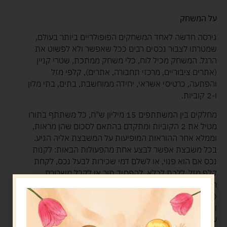
על המשחק
גירסה חדשה לאחד המשחקים הפופולריים ביותר בעולם,
שמטרתו לצבור נכסים רבים ככל שאפשר ולא לפשוט את
הרגל. המשחק מכיל לוח, כלי משחק ממתכת, שטרי קניין
(אתרים ציבוריים, מרכזי תחבורה, אתרים), קלפי מזל
והפתעה, כרטיסי אשראי, יחידה ממוחשבת, בתים, בתי מלון
ו-2 קוביות.
מחלקים בין המשתתפים 15 מיליון ש"ח, כל משתתף בתורו
מטיל את 2 הקוביות ומתקדם בהתאם לסכום שהן מראות,
וממלא אחר ההוראות המופיעות על המשבצת אליה הגיע.
בכל משבצת אפשר לבצע אחת מהפעולות הבאות: לקנות
נכס אם הוא פנוי, או לשלם דמי שכירות לבעל נכס, לקחת
קלף מזל, ללכת לכלא, להפסיד תור או לקבל משכורת.
רוב המשבצות הן משבצות אתרים. רק כאשר לשחקן יש את
כל האתרים באותה קבוצת צבע, הוא ראשי לבנות בה בתים
ולאחר מכן להקים בתי מלון. הצבת בתים ברחוב מעלה את
ערכו של הרחוב ואת שכר הדירה למגיע אליו.