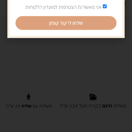
איסוף עצמי: מ"ביתר טויס" רחוב בניין דוד 18, ביתר עילית.
אני מאשר/ת הצטרפות למועדון הלקוחות
שלחו לי קוד קופון
משלוח
חינם
בקנייה מעל 329 ש"ח
משלוח עם
שליח
29 ש"ח