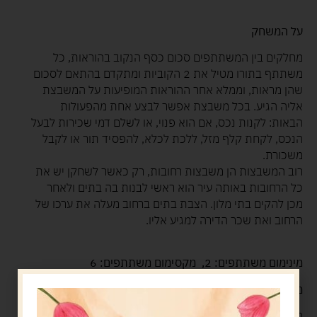
על המשחק
מחלקים בין המשתתפים סכום כסף הנקוב בהוראות, כל
משתתף בתורו מטיל את 2 הקוביות ומתקדם בהתאם לסכום
שהן מראות, וממלא אחר ההוראות המופיעות על המשבצת
אליה הגיע. בכל משבצת אפשר לבצע אחת מהפעולות
הבאות: לקנות נכס, אם הוא פנוי, או לשלם דמי שכירות לבעל
הנכס, לקחת קלף מזל, ללכת לכלא, להפסיד תור או לקבל
משכורת.
רוב המשבצות הן משבצות רחובות, רק כאשר לשחקן יש את
כל הרחובות באותה עיר הוא ראשי לבנות בה בתים ולאחר
מכן להקים בתי מלון. הצבת בתים ברחוב מעלה את ערכו של
הרחוב ואת שכר הדירה למגיע אליו.
מינימום משתתפים: 2, מקסימום משתתפים: 6
מי המנצח
המשתתף העשיר ביותר בסוף המשחק, עם הרכוש והכסף