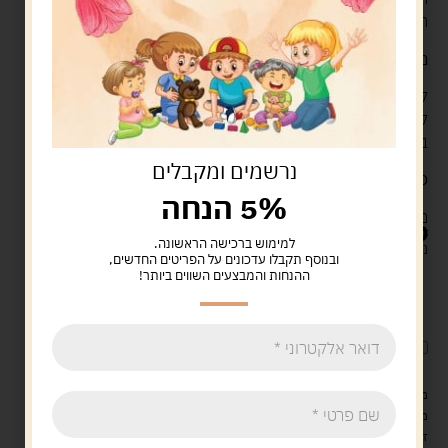
הרב ביותר – הוא המנצח
מה בקופסה
לוח משחק, 6 כלי משחק ממתכת, קלפי משחק, שטרי קניין,
קלפי הפתעה, קלפי תיבת מזל, חבילת שטרות כסף, 32
בתים, 12 בתי מלון, 2 קוביות משחק, הוראות מפורטות
נרשמים ומקבלים
פיתוח מיומנויות
5% הנחה
מפתח חשיבה, מפתח כישורים חברתיים, מיומנויות למידה
159.00
ש"ח
למימוש ברכישה הראשונה.
נשארו במלאי רק 1
ובנוסף תקבלו עדכונים על הפריטים החדשים,
ההנחות והמבצעים השווים ביותר!
הוספה לסל
קנה עכשיו
לארוז את המוצר באריזת מתנה
5.00 ש"ח
?
מעל 329 ש"ח, משלוח עם שליח עד הבית חינם! – 0 ₪
משלוח עם שליח עד הבית: 29 ש"ח
זמן אספקה: עד 4 ימי עסקים.