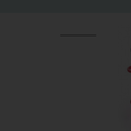
הוספה לסל
ש"ח
?