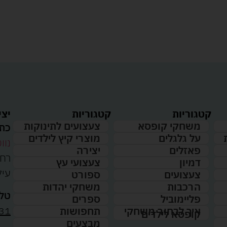
קטגוריות
קטגוריות
יצי
משחקי קופסא
צעצועים לתינוקות
כתו
על גלגלים
מוצרי קיץ לילדים
נווט
פאזלים
יצירה
דמיון
צעצועי עץ
עיל
צעצועים
ספורט
הרכבות
משחקי יהדות
טלפ
פליימוביל
ספרים
31
איך לבחור משחקי
תחפושות
קופסא לילדים
מבצעים