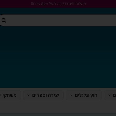
משלוח חינם בקניה מעל 329 ש"ח!!
ם
חוץ וגלגלים
יצירה וספרים
משחקי י