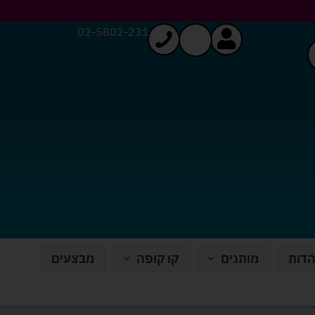
02-5802-231
הדות
מותגים
קו קופה
מבצעים