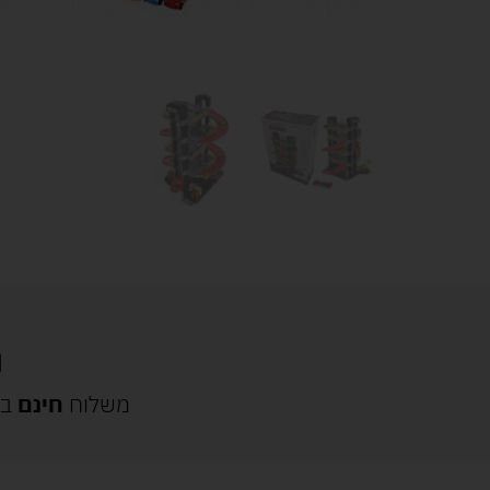
משלוח
חינם
בק