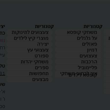
קטגוריות
קטגוריות
יצי
משחקי קופסא
צעצועים לתינוקות
כתו
על גלגלים
מוצרי קיץ לילדים
נווט
פאזלים
יצירה
דמיון
צעצועי עץ
עיל
צעצועים
ספורט
הרכבות
משחקי יהדות
טלפ
פליימוביל
ספרים
31
איך לבחור משחקי
תחפושות
קופסא לילדים
מבצעים
שעו
א'-ה': 
00