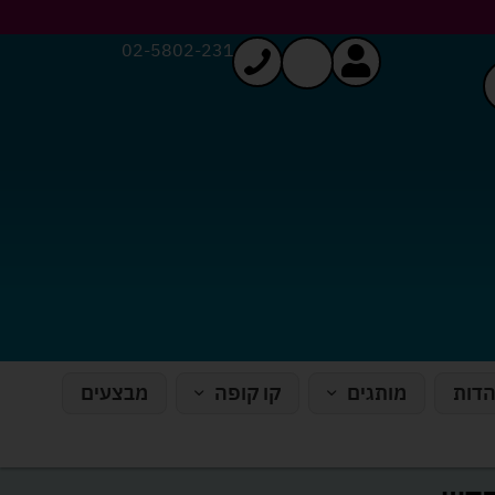
02-5802-231
הדות
מותגים
קו קופה
מבצעים