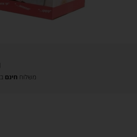
משלוח
חינם
בק