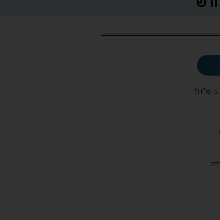
חדש
לסל
ש"ח
?