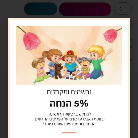
הוספה לסל
קנה עכשיו
לארוז את המוצר באריזת מתנה
5.00 ש"ח
?
מעל 329 ש"ח, משלוח עם שליח עד הבית חינם! – 0 ₪
משלוח עם שליח עד הבית: 29 ש"ח
זמן אספקה: עד 4 ימי עסקים.
איסוף עצמי: מ"ביתר טויס" רחוב בניין דוד 18, ביתר עילית.
נרשמים ומקבלים
5% הנחה
למימוש ברכישה הראשונה.
ובנוסף תקבלו עדכונים על הפריטים החדשים,
ההנחות והמבצעים השווים ביותר!