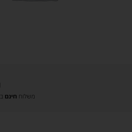
משלוח
חינם
בק