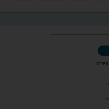
לסל
ש"ח
?