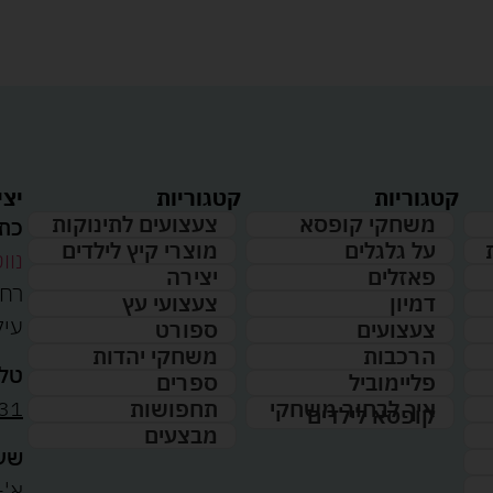
קטגוריות
קטגוריות
יצי
משחקי קופסא
צעצועים לתינוקות
כתו
על גלגלים
מוצרי קיץ לילדים
נווט
פאזלים
יצירה
דמיון
צעצועי עץ
עיל
צעצועים
ספורט
הרכבות
משחקי יהדות
טלפ
פליימוביל
ספרים
31
איך לבחור משחקי
תחפושות
קופסא לילדים
מבצעים
שעו
א'-ה': 