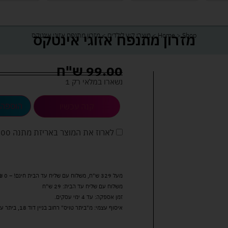
מזרון מתנפח אזוגי אינטקס
Shop
>
Home
>
מוצרי קיץ לילדים
>
מזרון מתנפח אזוגי אינטקס
99.00
ש"ח
נשארו במלאי רק 1
הוספה 
קנה עכשיו
לארוז את המוצר באריזת מתנה
5.00 
מעל 329 ש"ח, משלוח עם שליח עד הבית חינם! – 0 ₪
משלוח עם שליח עד הבית: 29 ש"ח
זמן אספקה: עד 4 ימי עסקים.
איסוף עצמי: מ"ביתר טויס" רחוב בניין דוד 18, ביתר עילית.