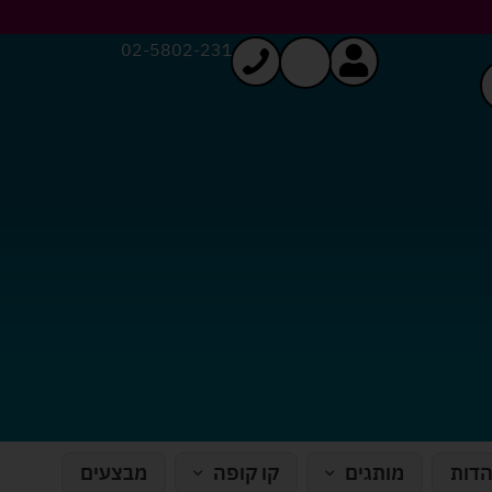
02-5802-231
הדות
מותגים
קו קופה
מבצעים