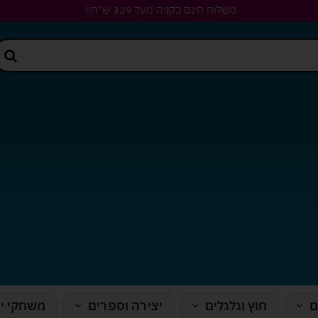
משלוח חינם בקניה מעל 329 ש"ח!!
ם
חוץ וגלגלים
יצירה וספרים
משחקי י