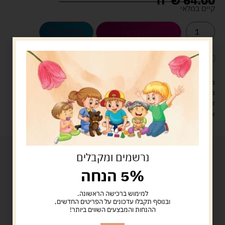
64.00
ש"ח
קיים במלאי
הוספה לסל
קנה עכשיו
לארוז את המוצר באריזת מתנה
5.00 ש"ח
?
מעל 329 ש"ח, משלוח עם שליח עד הבית חינם! – 0 ₪
משלוח עם שליח עד הבית: 29 ש"ח
זמן אספקה: עד 4 ימי עסקים.
איסוף עצמי: מ"ביתר טויס" רחוב בניין דוד 18, ביתר עילית.
נרשמים ומקבלים
5% הנחה
למימוש ברכישה הראשונה.
ובנוסף תקבלו עדכונים על הפריטים החדשים,
ההנחות והמבצעים השווים ביותר!