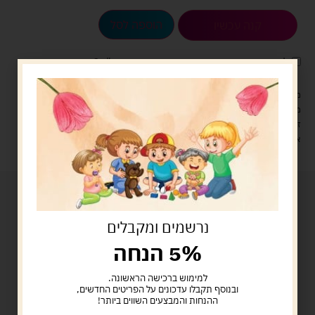
הוספה לסל
קנה עכשיו
לארוז את המוצר באריזת מתנה
5.00 ש"ח
?
מעל 329 ש"ח, משלוח עם שליח עד הבית חינם! – 0 ₪
משלוח עם שליח עד הבית: 29 ש"ח
זמן אספקה: עד 4 ימי עסקים.
איסוף עצמי: מ"ביתר טויס" רחוב בניין דוד 18, ביתר עילית.
נרשמים ומקבלים
5% הנחה
למימוש ברכישה הראשונה.
ובנוסף תקבלו עדכונים על הפריטים החדשים,
ההנחות והמבצעים השווים ביותר!