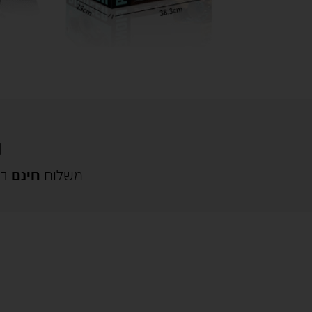
משלוח
חינם
בק