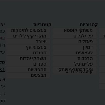
קטגוריות
קטגוריות
יצי
משחקי קופסא
צעצועים לתינוקות
כתו
על גלגלים
מוצרי קיץ לילדים
נווט
פאזלים
יצירה
דמיון
צעצועי עץ
עיל
צעצועים
ספורט
הרכבות
משחקי יהדות
טלפ
פליימוביל
ספרים
31
איך לבחור משחקי
תחפושות
קופסא לילדים
מבצעים
שעו
א'-ה': 
00