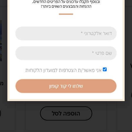
ובנוסף תקבלו עדכונים על הפריטים החדשים,
ההנחות והמבצעים השווים ביותר!
אני מאשר/ת הצטרפות למועדון הלקוחות
BRUDER
משאית מרצדס עם סוס
שלחו לי קוד קופון
ברודר-BRUDER
239.00
ש"ח
הוספה לסל