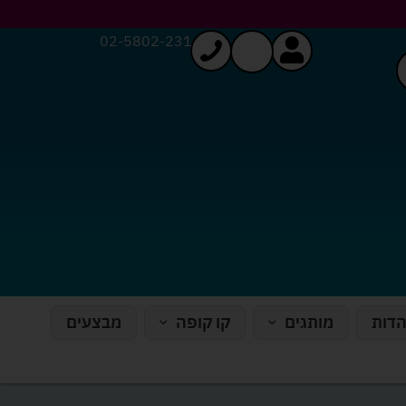
02-5802-231
הדות
מותגים
קו קופה
מבצעים