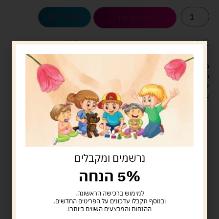
הוספה לסל
קנה עכשיו
לארוז את המוצר באריזת מתנה
5.00 ש"ח
?
מעל 329 ש"ח, משלוח עם שליח עד הבית חינם! – 0 ₪
משלוח עם שליח עד הבית: 29 ש"ח
זמן אספקה: עד 4 ימי עסקים.
איסוף עצמי: מ"ביתר טויס" רחוב בניין דוד 18, ביתר עילית.
נרשמים ומקבלים
5% הנחה
למימוש ברכישה הראשונה.
ובנוסף תקבלו עדכונים על הפריטים החדשים,
ההנחות והמבצעים השווים ביותר!