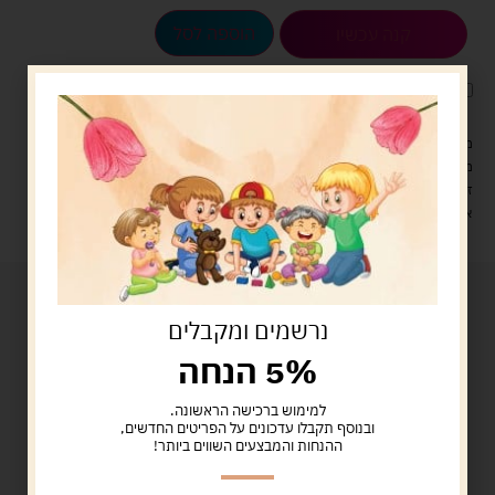
הוספה לסל
קנה עכשיו
לארוז את המוצר באריזת מתנה
5.00 ש"ח
?
מעל 329 ש"ח, משלוח עם שליח עד הבית חינם! – 0 ₪
משלוח עם שליח עד הבית: 29 ש"ח
זמן אספקה: עד 4 ימי עסקים.
איסוף עצמי: מ"ביתר טויס" רחוב בניין דוד 18, ביתר עילית.
נרשמים ומקבלים
5% הנחה
למימוש ברכישה הראשונה.
ובנוסף תקבלו עדכונים על הפריטים החדשים,
ההנחות והמבצעים השווים ביותר!