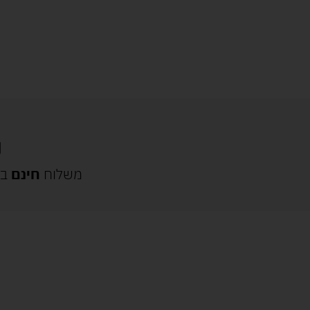
משלוח
חינם
בק