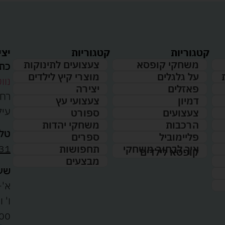
קטגוריות
קטגוריות
יצי
משחקי קופסא
צעצועים לתינוקות
כתו
על גלגלים
מוצרי קיץ לילדים
נווט
פאזלים
יצירה
דמיון
צעצועי עץ
עיל
צעצועים
ספורט
הרכבות
משחקי יהדות
טלפ
פליימוביל
ספרים
31
איך לבחור משחקי
תחפושות
קופסא לילדים
מבצעים
שעו
א'-ה': 
00