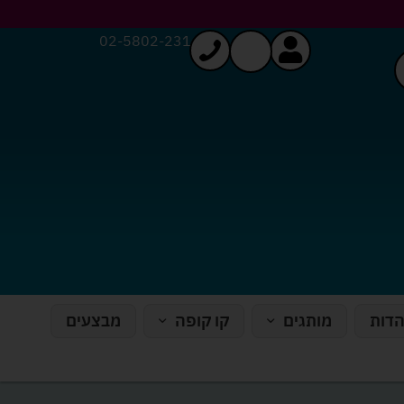
02-5802-231
הדות
מותגים
קו קופה
מבצעים