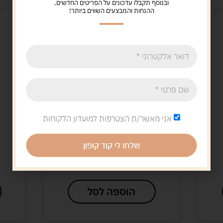
ובנוסף תקבלו עדכונים על הפריטים החדשים,
ההנחות והמבצעים השווים ביותר!
אני מאשר/ת הצטרפות למועדון הלקוחות
Uncategorized
רביעיות אנגלית
שלחו לי קוד קופון
12.00
ש"ח
הוספה לסל