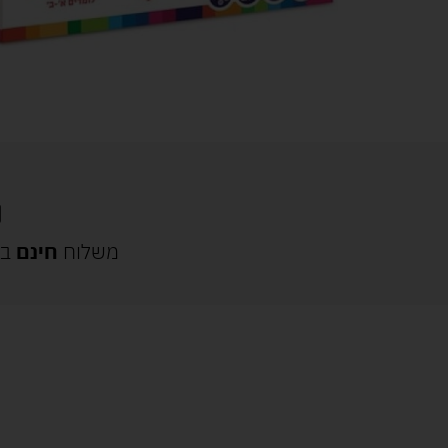
משלוח
חינם
בק