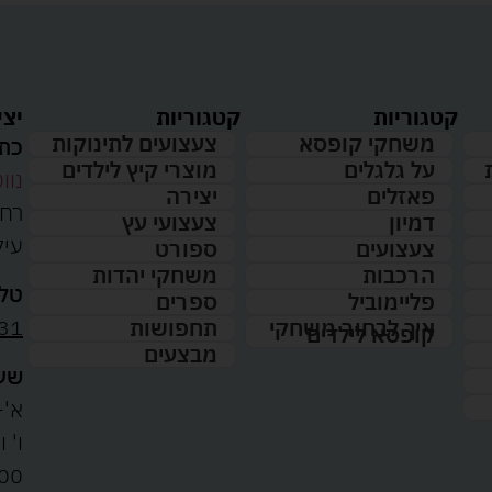
קטגוריות
קטגוריות
יצי
משחקי קופסא
צעצועים לתינוקות
כתו
על גלגלים
מוצרי קיץ לילדים
נווט
פאזלים
יצירה
דמיון
צעצועי עץ
עיל
צעצועים
ספורט
הרכבות
משחקי יהדות
טלפ
פליימוביל
ספרים
31
איך לבחור משחקי
תחפושות
קופסא לילדים
מבצעים
שעו
א'-ה': 
00