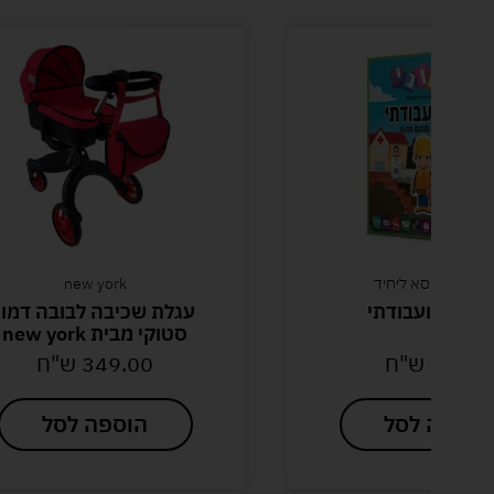
שחקי קופסא ליחיד
new york
וני אני ועבודתי
עגלת שכיבה לבובה דמוי
סטוקי מבית new york
58.00
ש"ח
349.00
ש"ח
הוספה לסל
הוספה לסל