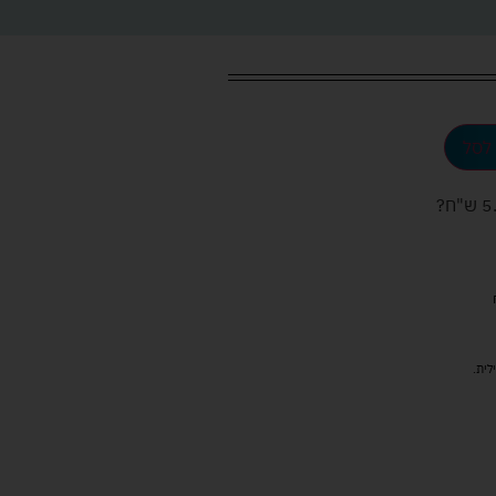
לסל
ש"ח
?