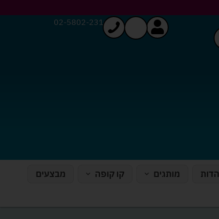
02-5802-231
הדות
מותגים
קו קופה
מבצעים