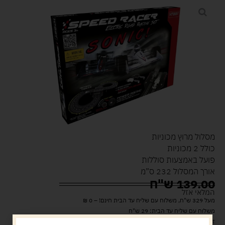
מסלול מרוץ מכוניות
כולל 2 מכוניות
פועל באמצעות סוללות
אורך המסלול 232 ס”מ
139.00
ש"ח
המלאי אזל
מעל 329 ש"ח, משלוח עם שליח עד הבית חינם! – 0 ₪
משלוח עם שליח עד הבית: 29 ש"ח
זמן אספקה: עד 4 ימי עסקים.