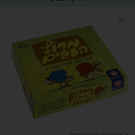
🐢 מרוץ הצבים מבית אקספלור