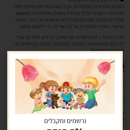
הצבים מתנהלים בעצלתיים, אבל כשהם מריחים ערוגת חסה
עסיסית – המרוץ הגדול מתחיל! משחק אסטרטגיה משעשע
ומלא תהפוכות, שבו מנסים להגיע ראשונים אל היעד, לצעוד
קדימה, ואפילו לעלות זה על גבו של זה כדי לתפוס טרמפ.
הכיף הגדול – זהות סודית: אף שחקן לא יודע איזה צב שייך
ליריבים! משתמשים בקלפים, בטקטיקה חכמה ובבלופים כדי
לנצח בלי להיחשף.
גילאים: +5 | משתתפים: 2-5 | משך משחק: כ-20 דקות.
68.00
ש"ח
קיים במלאי
הוספה לסל
קנה עכשיו
לארוז את המוצר באריזת מתנה
5.00 ש"ח
?
מעל 329 ש"ח, משלוח עם שליח עד הבית חינם! – 0 ₪
נרשמים ומקבלים
משלוח עם שליח עד הבית: 29 ש"ח
זמן אספקה: עד 4 ימי עסקים.