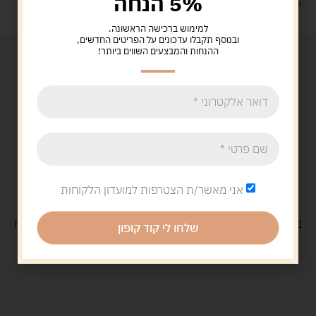
5% הנחה
איסוף עצמי: מ"ביתר טויס" רחוב בניין דוד 18, ביתר עילית.
למימוש ברכישה הראשונה.
ובנוסף תקבלו עדכונים על הפריטים החדשים,
ההנחות והמבצעים השווים ביותר!
אני מאשר/ת הצטרפות למועדון הלקוחות
משלוח
חינם
בקנייה מעל 329 ש"ח
משלוח עם
שליח
29 ש"ח
שלחו לי קוד קופון