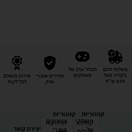
לעוד מוצרים במבצעים מיוחדים
משלוח חינם
מבחר ענק של
בקנייה מעל
משחקים
מחירים שוברי
שירות מושלם
329 ש"ח
שוק
לכל לקוח
קטגוריות
קטגוריות
צעצועים
משחקי
לתינוקות
קופסא
יצירת קשר
מוצרי
על
קיץ
גלגלים