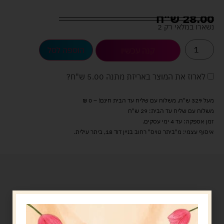
28.00
ש"ח
נשארו במלאי רק 2
הוספה לסל
קנה עכשיו
לארוז את המוצר באריזת מתנה
5.00 ש"ח
?
מעל 329 ש"ח, משלוח עם שליח עד הבית חינם! – 0 ₪
משלוח עם שליח עד הבית: 29 ש"ח
זמן אספקה: עד 4 ימי עסקים.
איסוף עצמי: מ"ביתר טויס" רחוב בניין דוד 18, ביתר עילית.