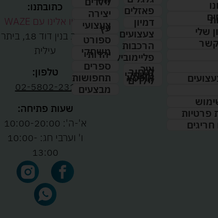
לילדים
נו
כתובתנו:
פאזלים
יצירה
ים
ת
נווטו אלינו עם WAZE
דמיון
צעצועי
עץ
 שלי
צעצועים
רחוב בנין דוד 18, ביתר
ספורט
קשר
הרכבות
עילית
משחקי
יהדות
פליימוביל
ספרים
איך
לבחור
טלפון:
משחקי
תחפושות
קופסא
עצועים
לילדים
02-5802-231
מבצעים
ימוש
שעות פתיחה:
ת פרטיות
א'-ה': 10:00-20:00
 חריגים
ו' וערבי חג: 10:00-
13:00