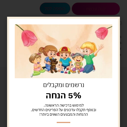
הוספה לסל
קנה עכשיו
לארוז את המוצר באריזת מתנה
5.00 ש"ח
?
מעל 329 ש"ח, משלוח עם שליח עד הבית חינם! – 0 ₪
משלוח עם שליח עד הבית: 29 ש"ח
זמן אספקה: עד 4 ימי עסקים.
איסוף עצמי: מ"ביתר טויס" רחוב בניין דוד 18, ביתר עילית.
נרשמים ומקבלים
5% הנחה
למימוש ברכישה הראשונה.
ובנוסף תקבלו עדכונים על הפריטים החדשים,
ההנחות והמבצעים השווים ביותר!