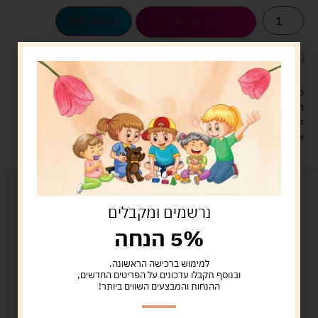
הוספה לסל
קנה עכשיו
לארוז את המוצר באריזת מתנה
5.00 ש"ח
?
מעל 329 ש"ח, משלוח עם שליח עד הבית חינם! – 0 ₪
משלוח עם שליח עד הבית: 29 ש"ח
זמן אספקה: עד 4 ימי עסקים.
איסוף עצמי: מ"ביתר טויס" רחוב בניין דוד 18, ביתר עילית.
נרשמים ומקבלים
5% הנחה
למימוש ברכישה הראשונה.
ובנוסף תקבלו עדכונים על הפריטים החדשים,
ההנחות והמבצעים השווים ביותר!