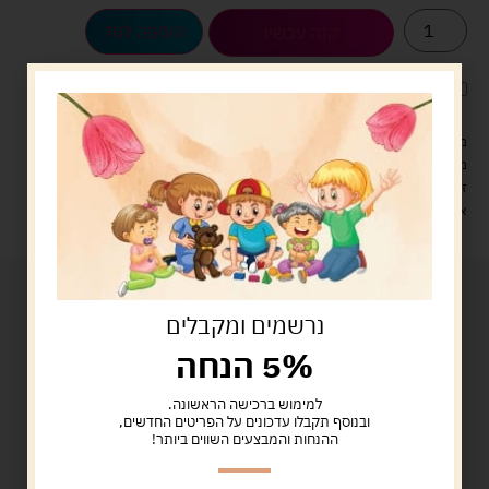
הוספה לסל
קנה עכשיו
לארוז את המוצר באריזת מתנה
5.00 ש"ח
?
מעל 329 ש"ח, משלוח עם שליח עד הבית חינם! – 0 ₪
משלוח עם שליח עד הבית: 29 ש"ח
זמן אספקה: עד 4 ימי עסקים.
איסוף עצמי: מ"ביתר טויס" רחוב בניין דוד 18, ביתר עילית.
נרשמים ומקבלים
5% הנחה
למימוש ברכישה הראשונה.
ובנוסף תקבלו עדכונים על הפריטים החדשים,
ההנחות והמבצעים השווים ביותר!