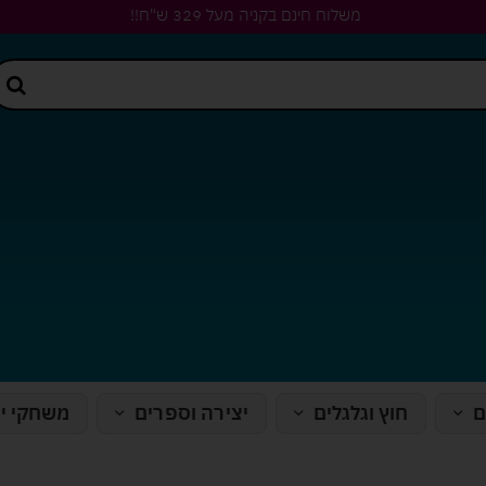
משלוח חינם בקניה מעל 329 ש"ח!!
ם
חוץ וגלגלים
יצירה וספרים
משחקי י