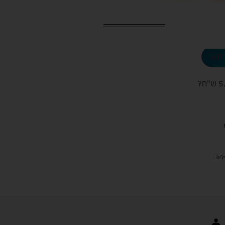
לסל
ש"ח
?