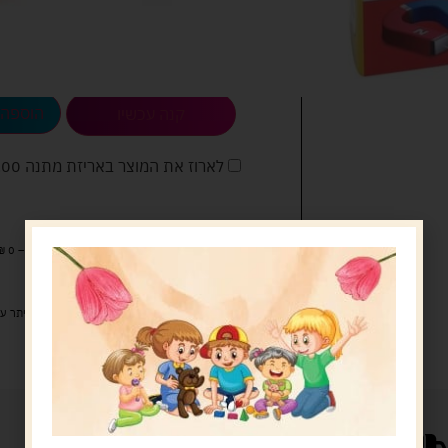
♬ Action Sport – Lux-Inspira
49.00
ש"ח
נשארו במלאי רק 1
הוספה 
קנה עכשיו
לארוז את המוצר באריזת מתנה
5.00 
מעל 329 ש"ח, משלוח עם שליח עד הבית חינם! – 0 ₪
משלוח עם שליח עד הבית: 29 ש"ח
זמן אספקה: עד 4 ימי עסקים.
איסוף עצמי: מ"ביתר טויס" רחוב בניין דוד 18, ביתר עילית.