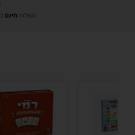
משלוח
חינם
בק