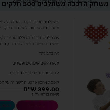
משחק הרכבה משתלבים 500 חלקים
Shop
>
Home
>
צעצועים
>
משחק הרכבה משתלבים 500 חלקים
משתלבים 500 חלקים – מגה מארז יצירה והנדסה
אתגר בנייה אינסופי למהנדסים הקטנים
ערכת "מש
מושלמת לפיתוח חשיבה הנדסית, מוטורי
מה בחבילה?
500 חלקים איכותיים ועמידים.
2 חוברות דגמים לבנייה מודרכת.
קופסת אחסון פרקטית לשמירה על הסד
399.00
ש"ח
נשארו במלאי רק 1
הוספה 
קנה עכשיו