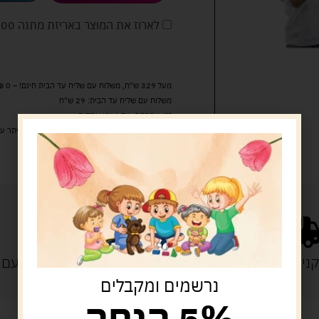
לארוז את המוצר באריזת מתנה
5.00 
מעל 329 ש"ח, משלוח עם שליח עד הבית חינם! – 0 ₪
משלוח עם שליח עד הבית: 29 ש"ח
זמן אספקה: עד 4 ימי עסקים.
איסוף עצמי: מ"ביתר טויס" רחוב בניין דוד 18, ביתר עילית.
נייה מעל 329 ש"ח
משלוח עם
נרשמים ומקבלים
5% הנחה