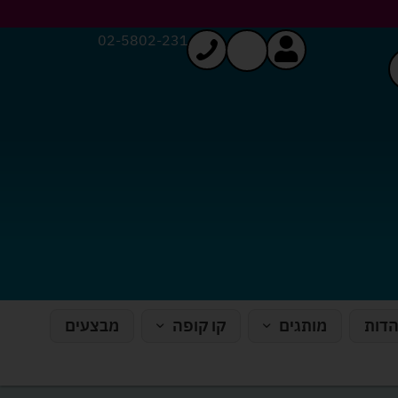
02-5802-231
הדות
מותגים
קו קופה
מבצעים