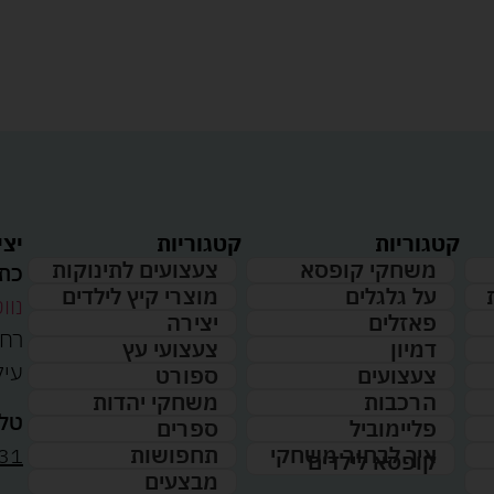
קטגוריות
קטגוריות
יצי
משחקי קופסא
צעצועים לתינוקות
כתו
על גלגלים
מוצרי קיץ לילדים
נווט
פאזלים
יצירה
דמיון
צעצועי עץ
עיל
צעצועים
ספורט
הרכבות
משחקי יהדות
טלפ
פליימוביל
ספרים
31
איך לבחור משחקי
תחפושות
קופסא לילדים
מבצעים