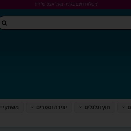
משלוח חינם בקניה מעל 329 ש"ח!!
ם
חוץ וגלגלים
יצירה וספרים
משחקי י