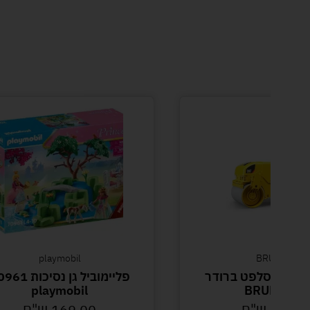
playmobil
BRUDER
וף לאסלפט ברודר
פליימוביל גן נסיכו
playmobil
– BRUDER
80.00
ש"ח
169.00
ש"ח