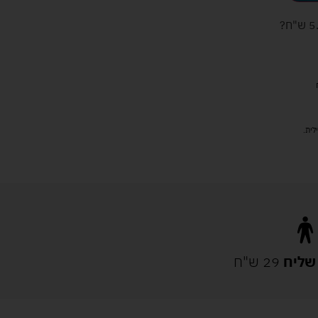
ש"ח
?
שליח
29 ש"ח