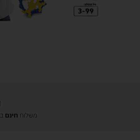
משלוח
חינם
בק