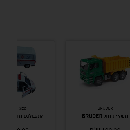
BRUDER
מכוניות צעצוע
משאית חול BRUDER
אמבולנס מד"א לבן 
199.00
ש"ח
30.00
ש"ח