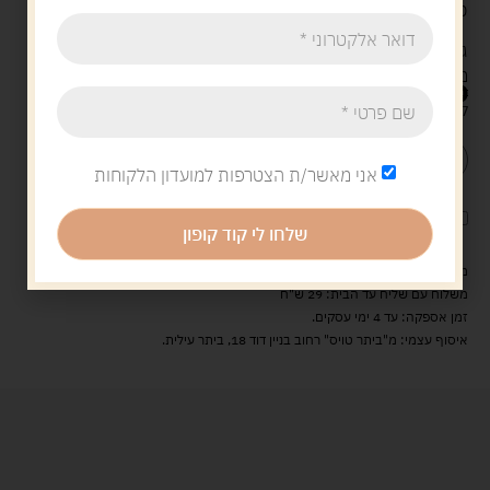
20 כרטיסים המרכיבים 10 זוגות
גיל: 2-5
משתתפים: 2-4
39.90
ש"ח
קיים במלאי
הוספה לסל
קנה עכשיו
אני מאשר/ת הצטרפות למועדון הלקוחות
לארוז את המוצר באריזת מתנה
5.00 ש"ח
?
שלחו לי קוד קופון
מעל 329 ש"ח, משלוח עם שליח עד הבית חינם! – 0 ₪
משלוח עם שליח עד הבית: 29 ש"ח
זמן אספקה: עד 4 ימי עסקים.
איסוף עצמי: מ"ביתר טויס" רחוב בניין דוד 18, ביתר עילית.