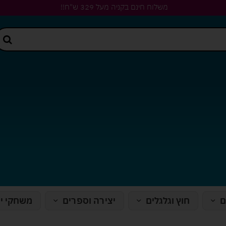
משלוח חינם בקניה מעל 329 ש"ח!!
ם
חוץ וגלגלים
יצירה וספרים
משחקי י