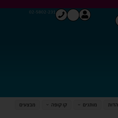
02-5802-231
הדות
מותגים
קו קופה
מבצעים