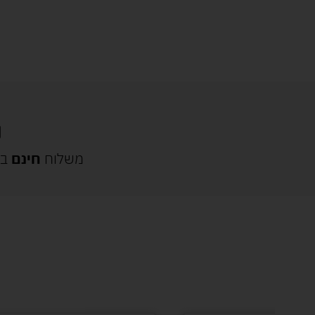
משלוח
חינם
בק