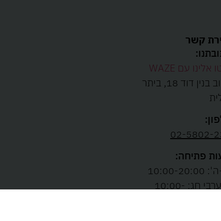
רת קשר
בתנו:
ו אלינו עם WAZE
רחוב בנין דוד 18, ביתר
ית
ון:
02-5802-2
ת פתיחה:
10:00-20:00
ו' וערבי חג: 10:00-
13: