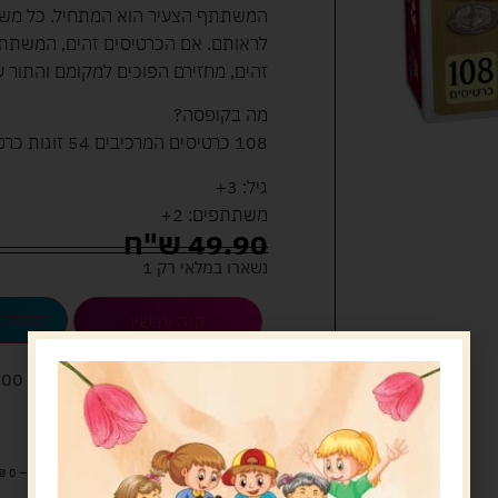
המשתתף הצעיר הוא המתחיל. כל משתת
לראותם. אם הכרטיסים זהים, המשתתף 
זהים, מחזירם הפוכים למקומם והתור
מה בקופסה?
108 כרטיסים המרכיבים 54 זוגות כרטיסים.
גיל: 3+
משתתפים: 2+
49.90
ש"ח
נשארו במלאי רק 1
הוספה 
קנה עכשיו
לארוז את המוצר באריזת מתנה
5.00 
מעל 329 ש"ח, משלוח עם שליח עד הבית חינם! – 0 ₪
משלוח עם שליח עד הבית: 29 ש"ח