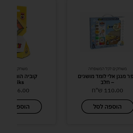
משחקים לכל המשפחה
משחקי קופסא
ר מנגן אלי לומד מושגים
קוביה ה
– חלב
Rubiks
110.00
ש"ח
36.00
ש"ח
הוספה לסל
הוספה לסל