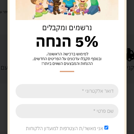
זמן אספקה: עד 4 ימי עסקים.
איסוף עצמי: מ"ביתר טויס" רחוב בניין דוד 18, ביתר עילית.
נרשמים ומקבלים
5% הנחה
למימוש ברכישה הראשונה.
ובנוסף תקבלו עדכונים על הפריטים החדשים,
ההנחות והמבצעים השווים ביותר!
נייה מעל 329 ש"ח
משלוח עם
מוצרים קשורים
אני מאשר/ת הצטרפות למועדון הלקוחות