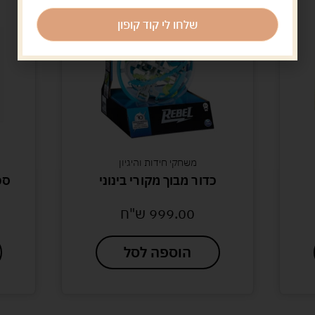
שלחו לי קוד קופון
משחקי חידות והיגיון
כדור מבוך מקורי בינוני
ספ
999.00
ש"ח
הוספה לסל