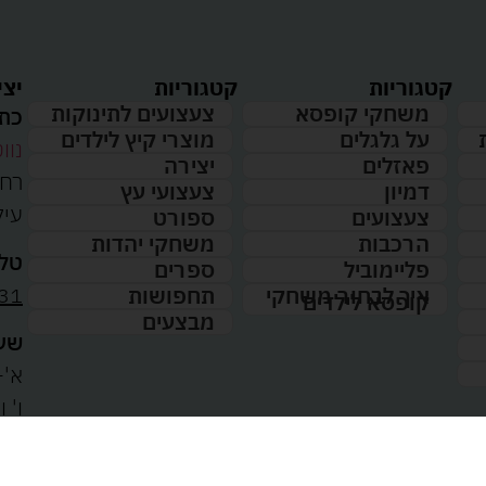
קטגוריות
קטגוריות
יצי
משחקי קופסא
צעצועים לתינוקות
כתו
על גלגלים
מוצרי קיץ לילדים
נווט
פאזלים
יצירה
דמיון
צעצועי עץ
עיל
צעצועים
ספורט
הרכבות
משחקי יהדות
טלפ
פליימוביל
ספרים
31
איך לבחור משחקי
תחפושות
קופסא לילדים
מבצעים
שעו
א'-ה': 
00