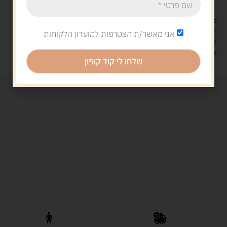
מעל 329 ש"ח, משלוח עם שליח עד הבית חינם! – 0 ₪
משלוח עם שליח עד הבית: 29 ש"ח
אני מאשר/ת הצטרפות למועדון הלקוחות
זמן אספקה: עד 4 ימי עסקים.
איסוף עצמי: מ"ביתר טויס" רחוב בניין דוד 18, ביתר עילית.
שלחו לי קוד קופון