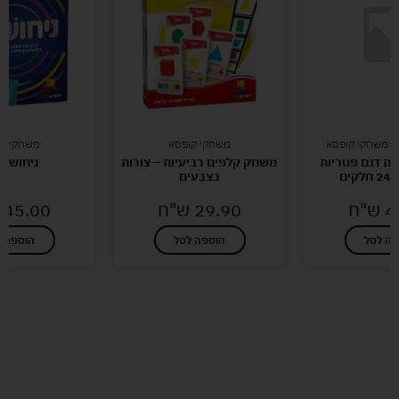
ם משחקי קופסא
משחקי קופסא
משחקי קו
 דגם פטריות
משחק קלפים רביעיות – צורות
ניחוש ש
בצבעים
4
ש"ח
29.90
ש"ח
45.00
פה לסל
הוספה לסל
הוספה ל
לעוד מוצרים במבצעים מיוחדים