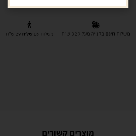
משלוח
חינם
בקנייה מעל 329 ש"ח
משלוח עם
שליח
29 ש"ח
מוצרים קשורים