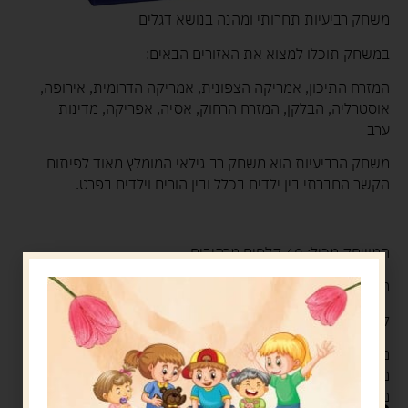
משחק רביעיות תחרותי ומהנה בנושא דגלים
במשחק תוכלו למצוא את האזורים הבאים:
המזרח התיכון, אמריקה הצפונית, אמריקה הדרומית, אירופה,
אוסטרליה, הבלקן, המזרח הרחוק, אסיה, אפריקה, מדינות
ערב
משחק הרביעיות הוא משחק רב גילאי המומלץ מאוד לפיתוח
הקשר החברתי בין ילדים בכלל ובין הורים וילדים בפרט.
המשחק מכיל: 40 קלפים מרהיבים
מספר משתתפים: 2+
לגילאי 6+
מטרת המשחק: לאסוף כמה שיותר רביעיות. ארבעה קלפים
מאותה סדרה הם רביעייה.
משחק קלפים רביעיות תחרותי ומהנה בנושא דגלים