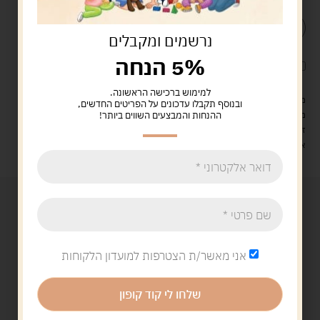
הוספה לסל
קנה עכשיו
נרשמים ומקבלים
5% הנחה
לארוז את המוצר באריזת מתנה
5.00 ש"ח
?
למימוש ברכישה הראשונה.
מעל 329 ש"ח, משלוח עם שליח עד הבית חינם! – 0 ₪
ובנוסף תקבלו עדכונים על הפריטים החדשים,
ההנחות והמבצעים השווים ביותר!
משלוח עם שליח עד הבית: 29 ש"ח
זמן אספקה: עד 4 ימי עסקים.
איסוף עצמי: מ"ביתר טויס" רחוב בניין דוד 18, ביתר עילית.
אני מאשר/ת הצטרפות למועדון הלקוחות
שלחו לי קוד קופון