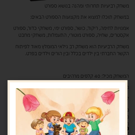
משחק רביעיות תחרותי ומהנה בנושא ספורט
במשחק תוכלו למצוא את מקצועות הספורט הבאים:
אמנויות לחימה, ריקוד, כושר, ספורט ימי, משחקי כדור, ספורט
אקסטרים, שחיה, ספורט מוטורי, התעמלות, משחקי מחבט
משחק הרביעיות הוא משחק רב גילאי המומלץ מאוד לפיתוח
הקשר החברתי בין ילדים בכלל ובין הורים וילדים בפרט.
המשחק מכיל: 40 קלפים מרהיבים
מספר משתתפים: 2+
לגילאי 6+
מטרת המשחק: לאסוף כמה שיותר רביעיות. ארבעה קלפים
מאותה סדרה הם רביעייה.
משחק קלפים רביעיות תחרותי ומהנה בנושא ספורט
29.90
ש"ח
קיים במלאי