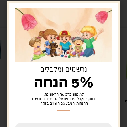
מוצרים קשורים
נרשמים ומקבלים
5% הנחה
אביזרים לבובות
למימוש ברכישה הראשונה.
ובנוסף תקבלו עדכונים על הפריטים החדשים,
י
מיטה עריסה עץ כולל
מ
ההנחות והמבצעים השווים ביותר!
מצעים 50X35X29 סמ
140.00
ש"ח