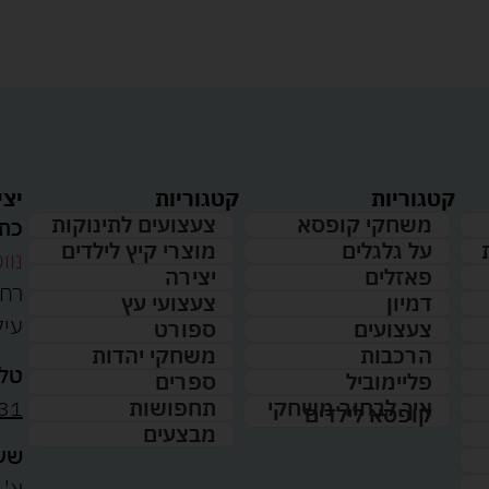
קטגוריות
קטגוריות
יצי
משחקי קופסא
צעצועים לתינוקות
כתו
על גלגלים
מוצרי קיץ לילדים
נווט
פאזלים
יצירה
דמיון
צעצועי עץ
עיל
צעצועים
ספורט
הרכבות
משחקי יהדות
טלפ
פליימוביל
ספרים
31
איך לבחור משחקי
תחפושות
קופסא לילדים
מבצעים
שעו
א'-ה': 