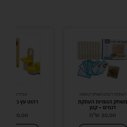
העתקת דגמים משחקי קופסא
אביזרים לבובות
שחק הגומיות העתקת
רהוט עץ גדול אמב
דגמים – קטן
30.00
ש"ח
40.00
ש"ח