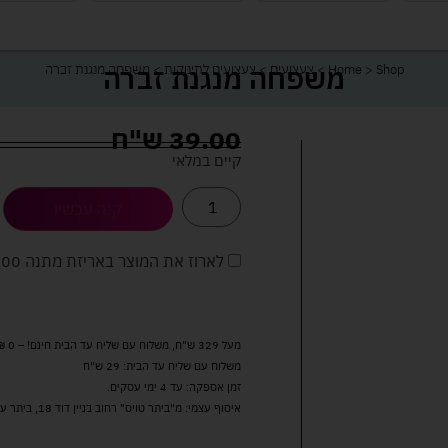
משפחה מנגנת זברה
Shop
>
Home
>
צעצועים
>
צעצועים לתינוקות
>
משפחה מנגנת זברה
39.00
ש"ח
קיים במלאי
קנה עכשיו
לארוז את המוצר באריזת מתנה
5.00 
מעל 329 ש"ח, משלוח עם שליח עד הבית חינם! – 0 ₪
משלוח עם שליח עד הבית: 29 ש"ח
זמן אספקה: עד 4 ימי עסקים.
איסוף עצמי: מ"ביתר טויס" רחוב בניין דוד 18, ביתר עילית.