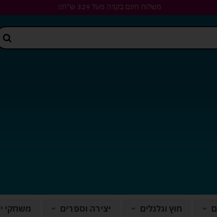
משלוח חינם בקניה מעל 329 ש"ח!!
ם
חוץ וגלגלים
יצירה וספרים
משחקי י