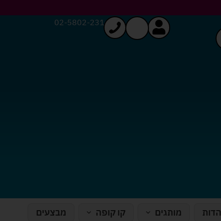
02-5802-231
הדות
מותגים
קו קופה
מבצעים