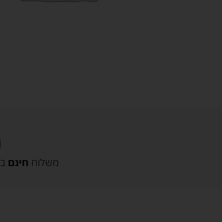
משלוח
חינם
בק