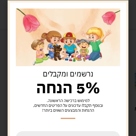
מוצרים קשורים
נרשמים ומקבלים
5% הנחה
למימוש ברכישה הראשונה.
מוצרי קיץ לילדים
ובנוסף תקבלו עדכונים על הפריטים החדשים,
משקפי שמש ילדים
ההנחות והמבצעים השווים ביותר!
12.00
ש"ח