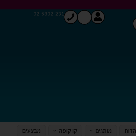
02-5802-231
הדות
מותגים
קו קופה
מבצעים