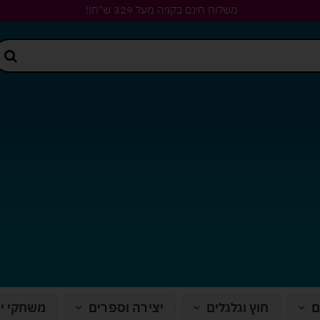
משלוח חינם בקניה מעל 329 ש"ח!!
ם
חוץ וגלגלים
יצירה וספרים
משחקי י