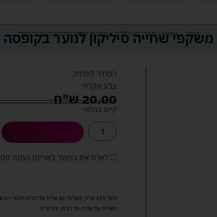
משקפי שחייה סיליקון לנוער בקופסה
Shop
>
Home
>
מוצרי קיץ לילדים
>
משקפי שחייה סיליקון לנוער בקופסה
המחיר ליחידה
צבע אקראי
20.00
ש"ח
קיים במלאי
קנה עכשיו
לארוז את המוצר באריזת מתנה
5.00 
מעל 329 ש"ח, משלוח עם שליח עד הבית חינם! – 0 ₪
משלוח עם שליח עד הבית: 29 ש"ח