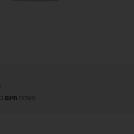
משלוח
חינם
בק