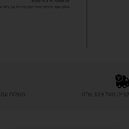
זמן אספקה: עד 4 ימי עסקים.
איסוף עצמי: מ"ביתר טויס" רחוב בניין דוד 18, ביתר עילית.
נייה מעל 329 ש"ח
משלוח עם