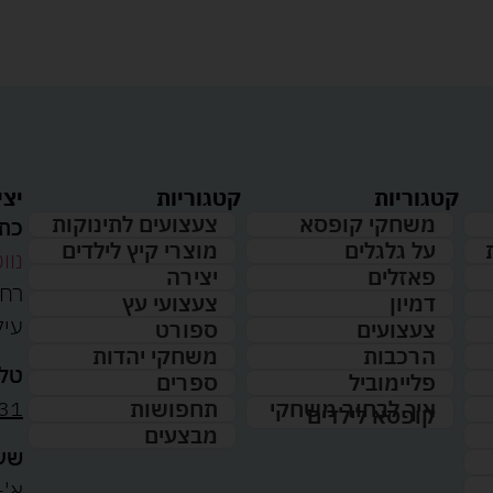
קטגוריות
קטגוריות
יצי
משחקי קופסא
צעצועים לתינוקות
כתו
על גלגלים
מוצרי קיץ לילדים
נווט
פאזלים
יצירה
דמיון
צעצועי עץ
עיל
צעצועים
ספורט
הרכבות
משחקי יהדות
טלפ
פליימוביל
ספרים
31
איך לבחור משחקי
תחפושות
קופסא לילדים
מבצעים
שעו
א'-ה': 