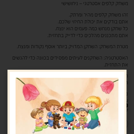
משחק קלפים אסטרטגי – ניחושישי
זהו משחק קלפים מהיר ומרתק.
אתם בודקים את יכולת החיזוי שלכם.
כל שחקן מנחש כמה פעמים הוא ינצח.
אתם מתכננים מהלכים כדי לדייק בתחזית.
מטרת המשחק: השחקן המדויק ביותר אוסף נקודות ומנצח.
האסטרטגיה: השחקנים לעיתים מפסידים בכוונה כדי להגשים
את התחזית.
חוקי הבסיס: המשתתפים מניחים קלפים בהתאם לצבע
הקלף הראשון.
נתונים טכניים: המשחק נמשך כ-30 דקות. הוא מתאים ל-2
עד 6 שחקנים (גיל 10+).
45.00
ש"ח
קיים במלאי
הוספה לסל
קנה עכשיו