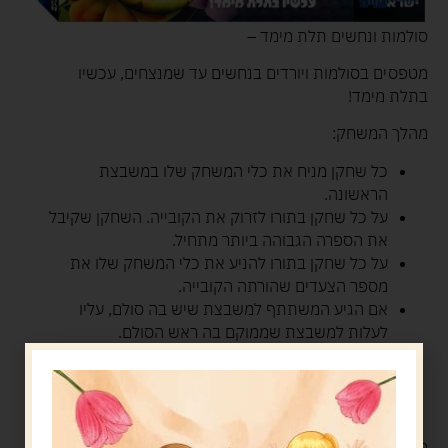
סולמות ונחשים תלת מימד –
מטפסים בסולמות ויורדים בנחשים עד שמנצחים, עכשיו
בתלת מימד!
מהלך המשחק:
כל שחקן מניח את כלי המשחק שלו במשבצת
הראשונה.
על כל שחקן בתורו לזרוק את הקובייה. השחקן שקיבל
את הספרה הגבוהה ביותר מתחיל.
על כל שחקן בתורו להניע את כלי המשחק שלו את
מספר הצעדים שהורתה הקובייה.
אם הגיע המשתתף למשבצת שיש בה סולם, עליו
לעלות למשבצת שממוקם בה ראש הסולם.
אולם אם הגיע המשתתף למשבצת שיש בה ראש נחש,
עליו לרדת למשבצת שממוקם בה זנב הנחש.
אם הגיע שחקן למשבצת שעליה כלי של שחקן אחר,
הוא חוזר לתחילת המשחק.
מה בקופסה?