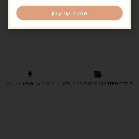
שלחו לי קוד קופון
משלוח
חינם
בקנייה מעל 329 ש"ח
משלוח עם
שליח
29 ש"ח