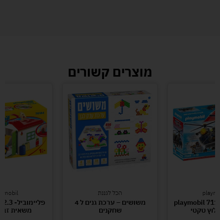
מוצרים קשורים
playmo
הכל לגננת
aymobil
ימוביל-playmobil 71149
משושים – ערכת גנים ל 4
פליימוב
לוץ טקטי
שחקנים
משאית זבל 0184