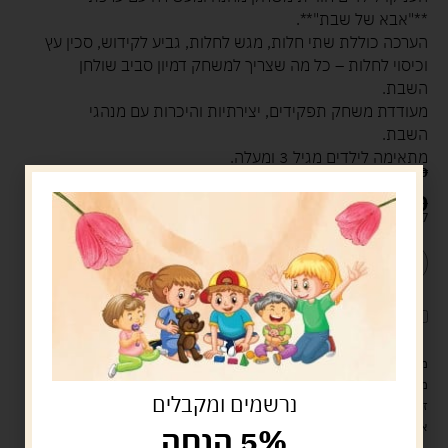
**"אבא של שבת"**.
הערכה כוללת שתי חלות, מגש לחלות, גביע לקידוש, סכין עץ
וכיסוי לחלות – כל מה שצריך למשחק דמיון סביב שולחן
השבת.
מעודדת משחק תפקידים, יצירתיות והיכרות עם מנהגי
השבת.
מתאימה לילדים מגיל 3 ומעלה.
89.00
ש"ח
79.00
ש"ח
קיים במלאי
הוספה לסל
קנה עכשיו
לארוז את המוצר באריזת מתנה
5.00 ש"ח
?
מעל 329 ש"ח, משלוח עם שליח עד הבית חינם! – 0 ₪
משלוח עם שליח עד הבית: 29 ש"ח
נרשמים ומקבלים
זמן אספקה: עד 4 ימי עסקים.
איסוף עצמי: מ"ביתר טויס" רחוב בניין דוד 18, ביתר עילית.
5% הנחה