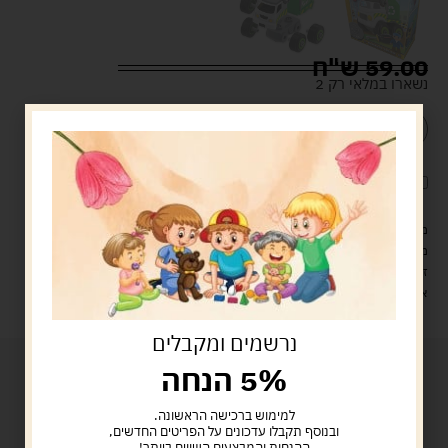
59.00
ש"ח
נשארו במלאי רק 2
הוספה לסל
קנה עכשיו
לארוז את המוצר באריזת מתנה
5.00 ש"ח
?
מעל 329 ש"ח, משלוח עם שליח עד הבית חינם! – 0 ₪
משלוח עם שליח עד הבית: 29 ש"ח
זמן אספקה: עד 4 ימי עסקים.
איסוף עצמי: מ"ביתר טויס" רחוב בניין דוד 18, ביתר עילית.
נרשמים ומקבלים
5% הנחה
למימוש ברכישה הראשונה.
ובנוסף תקבלו עדכונים על הפריטים החדשים,
ההנחות והמבצעים השווים ביותר!