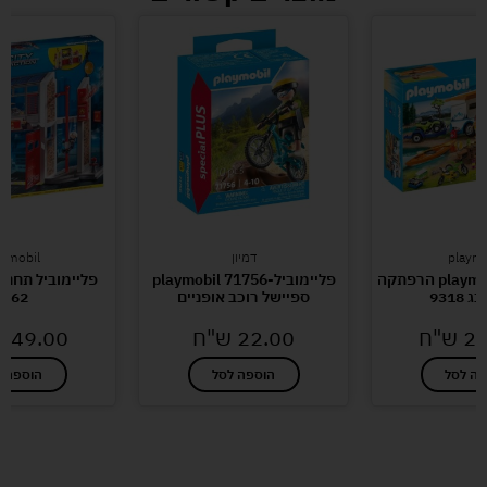
playmo
דמיון
aymobil
פליימוביל-playmobil הרפתקה
פליימוביל-playmobil 71756
פליימוביל תחנת
9318
ספיישל רוכב אופניים
9462
27
ש"ח
22.00
ש"ח
449.00
פה לסל
הוספה לסל
הוספה ל
לעוד מוצרים במבצעים מיוחדים