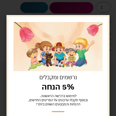
הוספה לסל
קנה עכשיו
לארוז את המוצר באריזת מתנה
5.00 ש"ח
?
מעל 329 ש"ח, משלוח עם שליח עד הבית חינם! – 0 ₪
משלוח עם שליח עד הבית: 29 ש"ח
זמן אספקה: עד 4 ימי עסקים.
איסוף עצמי: מ"ביתר טויס" רחוב בניין דוד 18, ביתר עילית.
נרשמים ומקבלים
5% הנחה
למימוש ברכישה הראשונה.
ובנוסף תקבלו עדכונים על הפריטים החדשים,
ההנחות והמבצעים השווים ביותר!