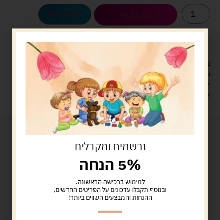
הוספה לסל
קנה עכשיו
לארוז את המוצר באריזת מתנה
5.00 ש"ח
?
מעל 329 ש"ח, משלוח עם שליח עד הבית חינם! – 0 ₪
משלוח עם שליח עד הבית: 29 ש"ח
זמן אספקה: עד 4 ימי עסקים.
איסוף עצמי: מ"ביתר טויס" רחוב בניין דוד 18, ביתר עילית.
נרשמים ומקבלים
5% הנחה
למימוש ברכישה הראשונה.
ובנוסף תקבלו עדכונים על הפריטים החדשים,
ההנחות והמבצעים השווים ביותר!