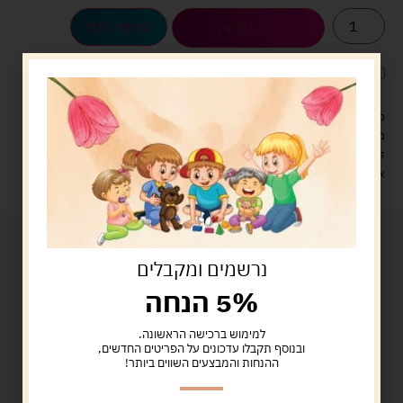
הוספה לסל
קנה עכשיו
לארוז את המוצר באריזת מתנה
5.00 ש"ח
?
מעל 329 ש"ח, משלוח עם שליח עד הבית חינם! – 0 ₪
משלוח עם שליח עד הבית: 29 ש"ח
זמן אספקה: עד 4 ימי עסקים.
איסוף עצמי: מ"ביתר טויס" רחוב בניין דוד 18, ביתר עילית.
נרשמים ומקבלים
5% הנחה
למימוש ברכישה הראשונה.
ובנוסף תקבלו עדכונים על הפריטים החדשים,
ההנחות והמבצעים השווים ביותר!