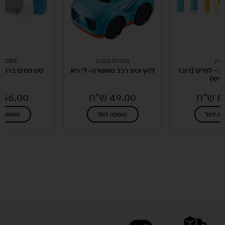
מיון
מכוניות צעצוע
RUDER
 – לחיים (דובר
לחץ וסע רכב משטרה- לי גיא
סט פחים ברודר-UDER
דיש)
8
ש"ח
49.00
ש"ח
56.00
פה לסל
הוספה לסל
הוספה ל
לעוד מוצרים במבצעים מיוחדים