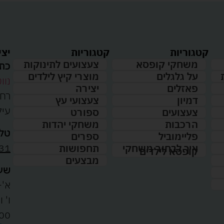
קטגוריות
קטגוריות
יצי
משחקי קופסא
צעצועים לתינוקות
כתו
על גלגלים
מוצרי קיץ לילדים
נווט
פאזלים
יצירה
דמיון
צעצועי עץ
עיל
צעצועים
ספורט
הרכבות
משחקי יהדות
טלפ
פליימוביל
ספרים
31
איך לבחור משחקי
תחפושות
קופסא לילדים
מבצעים
שעו
א'-ה': 
00