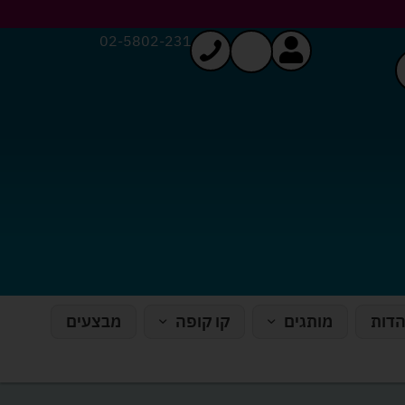
02-5802-231
הדות
מותגים
קו קופה
מבצעים