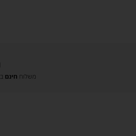
משלוח
חינם
בק