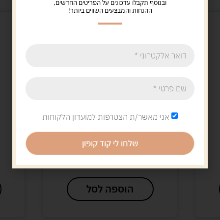
ובנוסף תקבלו עדכונים על הפריטים החדשים,
ההנחות והמבצעים השווים ביותר!
אני מאשר/ת הצטרפות למועדון הלקוחות
Uncategorized
קסדת ילדים ויפר
שלחו לי קוד קופון
69.00
ש"ח
הוספה לסל