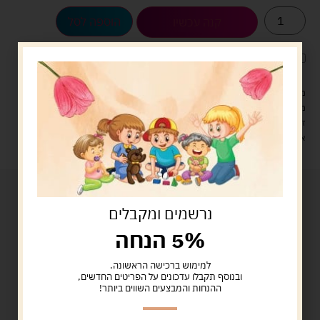
הוספה לסל
קנה עכשיו
לארוז את המוצר באריזת מתנה
5.00 ש"ח
?
מעל 329 ש"ח, משלוח עם שליח עד הבית חינם! – 0 ₪
משלוח עם שליח עד הבית: 29 ש"ח
זמן אספקה: עד 4 ימי עסקים.
איסוף עצמי: מ"ביתר טויס" רחוב בניין דוד 18, ביתר עילית.
נרשמים ומקבלים
5% הנחה
למימוש ברכישה הראשונה.
ובנוסף תקבלו עדכונים על הפריטים החדשים,
ההנחות והמבצעים השווים ביותר!