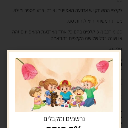
לקלפי המשחק יש ארבעה מאפיינים: צורה, צבע מספר ומילוי.
מטרת המשחק היא לזהות סט.
סט מורכב מ 3 קלפים בהם כל אחד מארבעת המאפיינים זהה
או שונה בכל שלושת הקלפים בהתאמה.
גיל: 6+
שחקנים: 1-8
69.00
ש"ח
קיים במלאי
הוספה לסל
קנה עכשיו
לארוז את המוצר באריזת מתנה
5.00 ש"ח
?
מעל 329 ש"ח, משלוח עם שליח עד הבית חינם! – 0 ₪
משלוח עם שליח עד הבית: 29 ש"ח
נרשמים ומקבלים
זמן אספקה: עד 4 ימי עסקים.