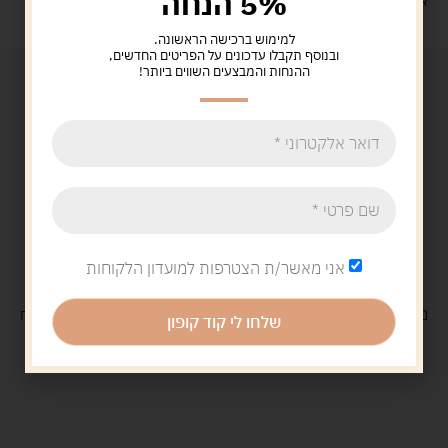
5% הנחה
איסוף עצמי: מ"ביתר טויס" רחוב בניין דוד 18, ביתר עילית.
למימוש ברכישה הראשונה.
ובנוסף תקבלו עדכונים על הפריטים החדשים,
ההנחות והמבצעים השווים ביותר!
אני מאשר/ת הצטרפות למועדון הלקוחות
משלוח
חינם
בקנייה מעל 329 ש"ח
משלוח עם
שליח
29 ש"ח
שלחו לי קוד קופון