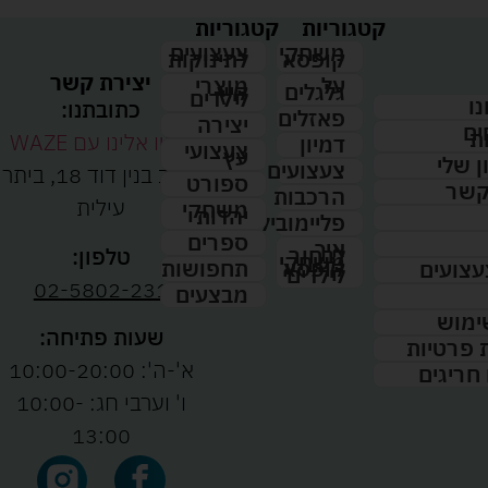
קטגוריות
קטגוריות
צעצועים
משחקי
לתינוקות
קופסא
יצירת קשר
מוצרי
על
קיץ
גלגלים
לילדים
נו
כתובתנו:
פאזלים
יצירה
ים
ת
נווטו אלינו עם WAZE
דמיון
צעצועי
עץ
 שלי
צעצועים
רחוב בנין דוד 18, ביתר
ספורט
קשר
הרכבות
עילית
משחקי
יהדות
פליימוביל
ספרים
איך
לבחור
טלפון:
משחקי
תחפושות
קופסא
עצועים
לילדים
02-5802-231
מבצעים
ימוש
שעות פתיחה:
ת פרטיות
א'-ה': 10:00-20:00
 חריגים
ו' וערבי חג: 10:00-
13:00