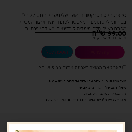
סמארטמקס הטרקטור הראשון שלי משחק מגנט 22 חל'
בטיחותי לקטנטנים ,המאפשר לפתח דימיון וליצור.המשחק
מפתח ראייה תלת-מימדית קורדינציה ומעודד יצירתיות .
99.00
ש"ח
נשארו במלאי רק 1
הוספה לסל
קנה עכשיו
לארוז את המוצר באריזת מתנה
5.00 ש"ח
?
מעל 329 ש"ח, משלוח עם שליח עד הבית חינם! – 0 ₪
משלוח עם שליח עד הבית: 29 ש"ח
זמן אספקה: עד 4 ימי עסקים.
איסוף עצמי: מ"ביתר טויס" רחוב בניין דוד 18, ביתר עילית.